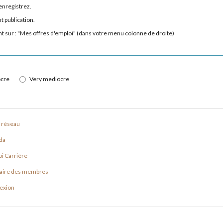
enregistrez.
t publication.
ant sur : "Mes offres d'emploi" (dans votre menu colonne de droite)
cre
Very mediocre
 réseau
da
i Carrière
aire des membres
exion