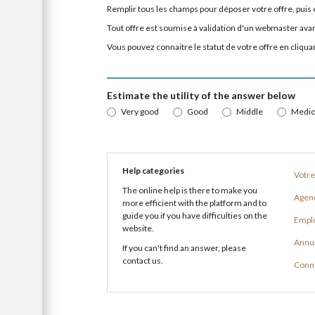
Remplir tous les champs pour déposer votre offre, puis 
Tout offre est soumise à validation d'un webmaster avan
Vous pouvez connaitre le statut de votre offre en cliqu
Estimate the utility of the answer below
Very good
Good
Middle
Medio
Help categories
Votre
The online help is there to make you
Agen
more efficient with the platform and to
guide you if you have difficulties on the
Emplo
website.
Annu
If you can't find an answer, please
contact us.
Conn